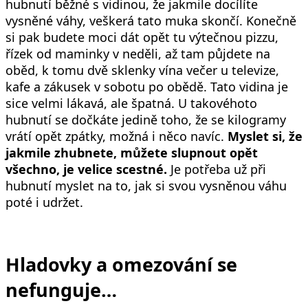
hubnutí běžné s vidinou, že jakmile docílíte
vysněné váhy, veškerá tato muka skončí. Konečně
si pak budete moci dát opět tu výtečnou pizzu,
řízek od maminky v neděli, až tam půjdete na
oběd, k tomu dvě sklenky vína večer u televize,
kafe a zákusek v sobotu po obědě. Tato vidina je
sice velmi lákavá, ale špatná. U takovéhoto
hubnutí se dočkáte jedině toho, že se kilogramy
vrátí opět zpátky, možná i něco navíc.
Myslet si, že
jakmile zhubnete, můžete slupnout opět
všechno, je velice scestné.
Je potřeba už při
hubnutí myslet na to, jak si svou vysněnou váhu
poté i udržet.
Hladovky a omezování se
nefunguje…