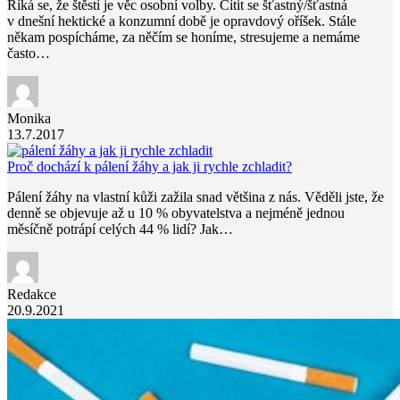
Říká se, že štěstí je věc osobní volby. Cítit se šťastný/šťastná
v dnešní hektické a konzumní době je opravdový oříšek. Stále
někam pospícháme, za něčím se honíme, stresujeme a nemáme
často…
Monika
13.7.2017
Proč dochází k pálení žáhy a jak ji rychle zchladit?
Pálení žáhy na vlastní kůži zažila snad většina z nás. Věděli jste, že
denně se objevuje až u 10 % obyvatelstva a nejméně jednou
měsíčně potrápí celých 44 % lidí? Jak…
Redakce
20.9.2021