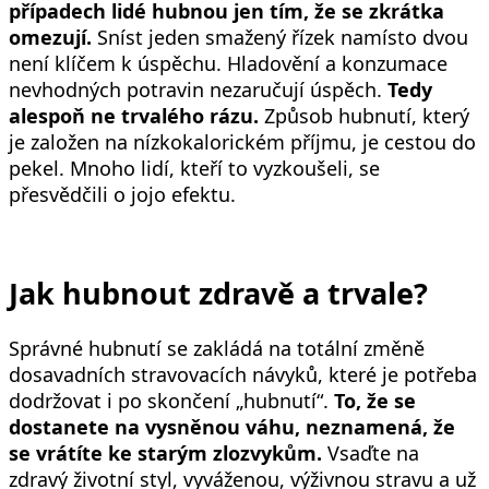
případech lidé hubnou jen tím, že se zkrátka
omezují.
Sníst jeden smažený řízek namísto dvou
není klíčem k úspěchu. Hladovění a konzumace
nevhodných potravin nezaručují úspěch.
Tedy
alespoň ne trvalého rázu.
Způsob hubnutí, který
je založen na nízkokalorickém příjmu, je cestou do
pekel. Mnoho lidí, kteří to vyzkoušeli, se
přesvědčili o jojo efektu.
Jak hubnout zdravě a trvale?
Správné hubnutí se zakládá na totální změně
dosavadních stravovacích návyků, které je potřeba
dodržovat i po skončení „hubnutí“.
To, že se
dostanete na vysněnou váhu, neznamená, že
se vrátíte ke starým zlozvykům.
Vsaďte na
zdravý životní styl, vyváženou, výživnou stravu a už