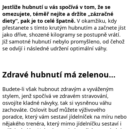
Jestliže hubnutí u vás spočívá v tom, že se
omezujete, téměř nejíte a držíte „zázračné
diety“, pak je to celé špatně.
V okamžiku, kdy
přestanete s tímto krutým hubnutím a začnete jíst
jako dříve, shozené kilogramy se postupně vrátí.
Již samotné hubnutí nebylo promyšleno, od čehož
se odvíjí i následné udržení optimální váhy.
Zdravé hubnutí má zelenou…
Budete-li však hubnout zdravým a vyváženým
stylem, jenž spočívá ve zdravém stravování,
osvojíte kladné návyky, tak si vysněnou váhu
zachováte. Oslovit buď můžete výživového
poradce, který vám sestaví jídelníček na míru nebo
nějakého trenéra, který mimo jídelníčku sestaví i