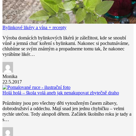
Bylinkové likéry a vína + recepty
Výroba domácích bylinkových likérů je záležitost, kde se snoubí
vůně a jemná chuť koření s bylinkami. Nakonec si pochutnáváme,
chlubíme se svým známým a propadneme tomu tak, že nakonec
vyrábíme likér…
Monika
22.5.2017
Holá holá – škola volá aneb jak nenakupovat zbytečně draho
Prázdniny jsou pro všechny děti vytouženým časem zábavy,
dobrodružství a oddechu. Mají snad jen jednu chybičku – velmi
rychle utečou. Tedy alespoň dětem. Začátek školního roku je tady a
s…