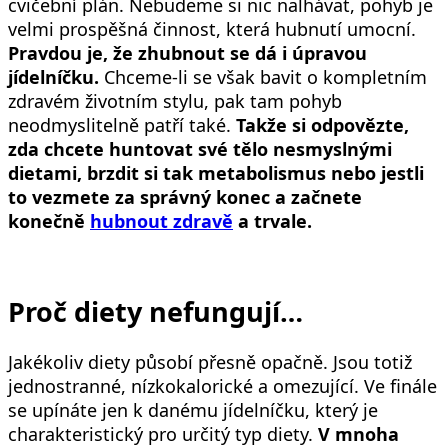
cvičební plán. Nebudeme si nic nalhávat, pohyb je
velmi prospěšná činnost, která hubnutí umocní.
Pravdou je, že zhubnout se dá i úpravou
jídelníčku.
Chceme-li se však bavit o kompletním
zdravém životním stylu, pak tam pohyb
neodmyslitelně patří také.
Takže si odpovězte,
zda chcete huntovat své tělo nesmyslnými
dietami, brzdit si tak metabolismus nebo jestli
to vezmete za správný konec a začnete
konečně
hubnout zdravě
a trvale.
Proč diety nefungují…
Jakékoliv diety působí přesně opačně. Jsou totiž
jednostranné, nízkokalorické a omezující. Ve finále
se upínáte jen k danému jídelníčku, který je
charakteristický pro určitý typ diety.
V mnoha