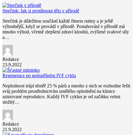
Strečink: Jak si protáhnout tělo v přírodě
Strečink je důležitou součástí každé fitness rutiny a je ještě
výhodnější, když se provádí v přírodě. Protahování v přírodě má
mnoho výhod, včetně zlepšení zdraví kloubů, zvýšené svalové síly
a…
Redakce
23.9.2022
Regenerace po neúspěšném IVF cyklu
Neplodnost trápí téměř 25 % párů a mnoho z nich se rozhodne řešit
svůj problém prostřednictvím umělého oplodnění na klinice
asistované reprodukce. Každý IVF cyklus je od začátku velmi
složitý…
Redakce
21.9.2022