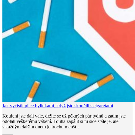
Jak vyčistit plíce bylinkami, když jste skončili s cigaretami
Kouření jste dali vale, držíte se už pěkných pár týdnů a zatím jste
odolali veškerému vábení. Touha zapálit si tu sice stále je, ale
s každým dalším dnem je trochu menší…